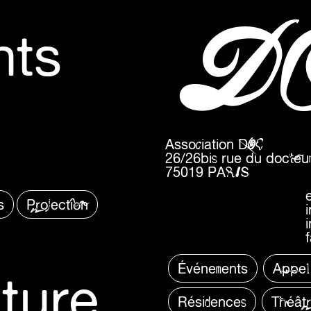
D
nts
Association DOC
26/26bis rue du docteur
75019 PARIS
s
Projection
Événements
Appel
ture
Résidences
Théât