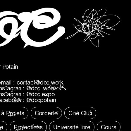
C
p
O
 Potain
email :
contact@doc.work
instagram :
@doc_wooork
instagram :
@doc.expo
facebook :
@docpotain
 à Projets
Concerts
Ciné Club
re
Projections
Université libre
Cours