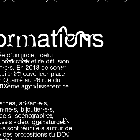
formations
e d’un projet, celui
production et de diffusion
in·e·s. En 2018 ce sont
qui ont trouvé leur place
an Quarré au 26 rue du
 XIXème arrondissement de
aphes, artisan·e·s,
ne·s, bijoutier·e·s,
ice·s, scénographes,
use·s vidéo, dramaturges,
e·s sont réuni·e·s autour de
ité des propositions du DOC