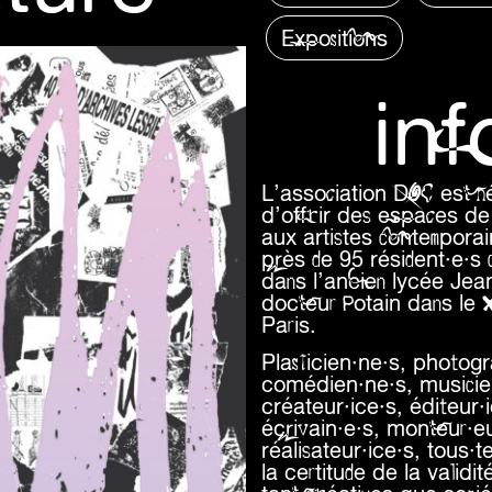
Expositions
in
L’association DOC est né
d’offrir des espaces de 
aux artistes contempora
près de 95 résident·e·s 
dans l’ancien lycée Je
docteur Potain dans le
Paris.
Plasticien·ne·s, photogr
comédien·ne·s, musicien·
créateur·ice·s, éditeur·
écrivain·e·s, monteur·e
réalisateur·ice·s, tous·t
la certitude de la valid