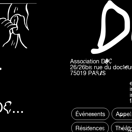
N
D
r
Association DOC
26/26bis rue du docteur
75019 PARIS
C...
Événements
Appel
Résidences
Théât