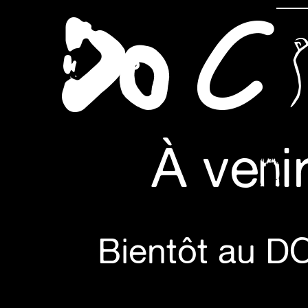
O
D
C
À veni
Bientôt au DO