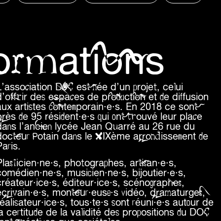
TTTTTTTTTTT
formations
L’association DOC est née d’un projet, celui
d’offrir des espaces de production et de diffusion
aux artistes contemporain·e·s. En 2018 ce sont
près de 95 résident·e·s qui ont trouvé leur place
dans l’ancien lycée Jean Quarré au 26 rue du
docteur Potain dans le XIXème arrondissement de
aris.
Plasticien·ne·s, photographes, artisan·e·s,
comédien·ne·s, musicien·ne·s, bijoutier·e·s,
créateur·ice·s, éditeur·ice·s, scénographes,
écrivain·e·s, monteur·euse·s vidéo, dramaturges,
éalisateur·ice·s, tous·te·s sont réuni·e·s autour de
la certitude de la validité des propositions du DOC