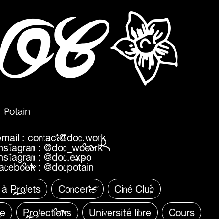
a
O
C
 Potain
email :
contact@doc.work
instagram :
@doc_wooork
instagram :
@doc.expo
facebook :
@docpotain
 à Projets
Concerts
Ciné Club
re
Projections
Université libre
Cours