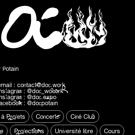
e
D
O
C
 Potain
email :
contact@doc.work
instagram :
@doc_wooork
instagram :
@doc.expo
facebook :
@docpotain
 à Projets
Concerts
Ciné Club
re
Projections
Université libre
Cours