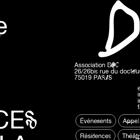
e
Association DOC
26/26bis rue du docteur
75019 PARIS
CES
Événements
Appel
Résidences
Théât