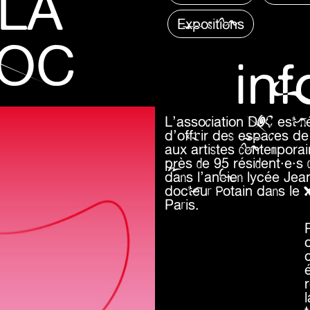
 LA
Expositions
DOC
in
L’association DOC est né
d’offrir des espaces de 
aux artistes contempora
près de 95 résident·e·s 
dans l’ancien lycée Je
docteur Potain dans le
Paris.
r