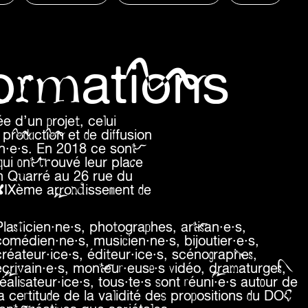
formations
e d’un projet, celui
production et de diffusion
in·e·s. En 2018 ce sont
qui ont trouvé leur place
an Quarré au 26 rue du
 XIXème arrondissement de
Plasticien·ne·s, photographes, artisan·e·s,
comédien·ne·s, musicien·ne·s, bijoutier·e·s,
créateur·ice·s, éditeur·ice·s, scénographes,
écrivain·e·s, monteur·euse·s vidéo, dramaturges,
éalisateur·ice·s, tous·te·s sont réuni·e·s autour de
la certitude de la validité des propositions du DOC