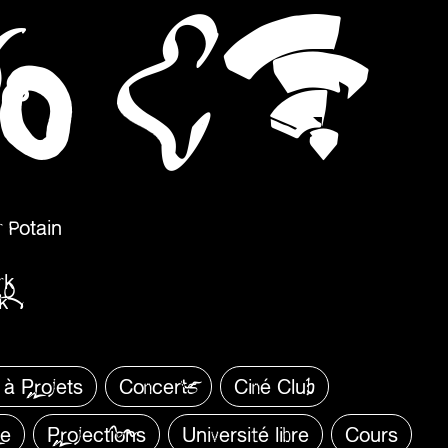
O
U
C
 Potain
rk
k
 à Projets
Concerts
Ciné Club
re
Projections
Université libre
Cours