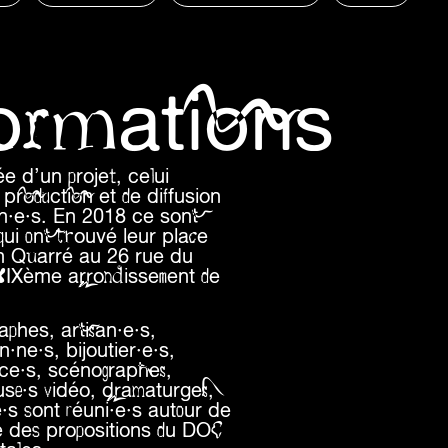
formations
e d’un projet, celui
production et de diffusion
in·e·s. En 2018 ce sont
qui ont trouvé leur place
an Quarré au 26 rue du
 XIXème arrondissement de
aphes, artisan·e·s,
ne·s, bijoutier·e·s,
ice·s, scénographes,
use·s vidéo, dramaturges,
e·s sont réuni·e·s autour de
ité des propositions du DOC