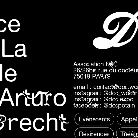
D
ce
 La
le
Association DOC
26/26bis rue du docteur
75019 PARIS
Arturo
email :
contact@doc.wo
instagram :
@doc_wooor
instagram :
@doc.expo
facebook :
@docpotain
 Brecht
Événements
Appel
Résidences
Théât