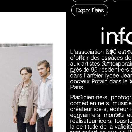
Expositions
in
L’association DOC est né
d’offrir des espaces de 
aux artistes contempora
près de 95 résident·e·s 
dans l’ancien lycée Je
docteur Potain dans le
Paris.
Plasticien·ne·s, photogr
comédien·ne·s, musicien·
créateur·ice·s, éditeur·
écrivain·e·s, monteur·e
réalisateur·ice·s, tous·t
la certitude de la valid