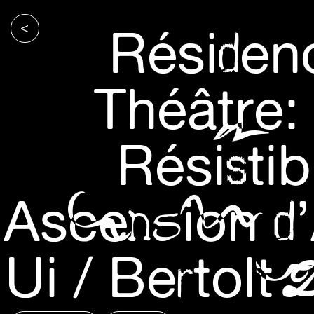
<
Résiden
Théâtre:
Résistib
Ascension d’
Ui / Bertolt