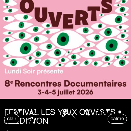
FESTIVAL LES YEUX OUVERTS •
clair
calme
8° ÉDITION