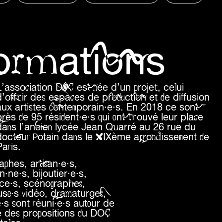
formations
L’association DOC est née d’un projet, celui
d’offrir des espaces de production et de diffusion
aux artistes contemporain·e·s. En 2018 ce sont
près de 95 résident·e·s qui ont trouvé leur place
dans l’ancien lycée Jean Quarré au 26 rue du
docteur Potain dans le XIXème arrondissement de
aris.
aphes, artisan·e·s,
ne·s, bijoutier·e·s,
ice·s, scénographes,
use·s vidéo, dramaturges,
e·s sont réuni·e·s autour de
ité des propositions du DOC