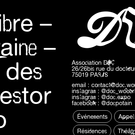
D
ibre –
aine –
 des
Association DOC
26/26bis rue du docteur
75019 PARIS
estor
email :
contact@doc.wo
instagram :
@doc_wooor
instagram :
@doc.expo
facebook :
@docpotain
o
Événements
Appel
Résidences
Théât