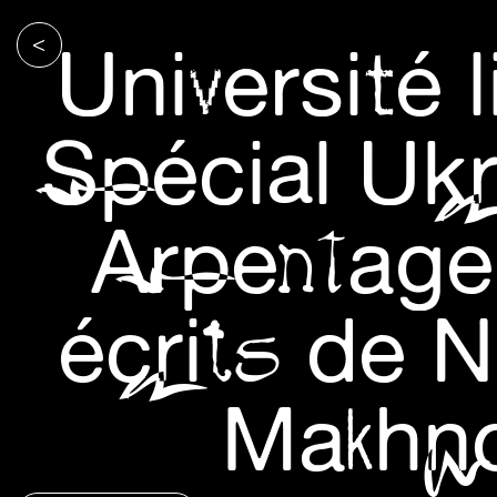
<
Université l
Spécial Ukr
Arpentage
écrits de N
Makhn