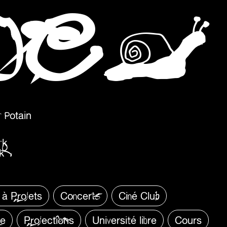
C
O
O
 Potain
rk
k
 à Projets
Concerts
Ciné Club
re
Projections
Université libre
Cours