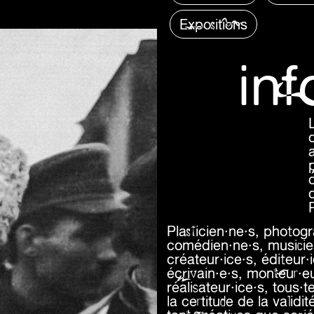
Expositions
in
P
Plasticien·ne·s, photogr
comédien·ne·s, musicien·
créateur·ice·s, éditeur·
écrivain·e·s, monteur·e
réalisateur·ice·s, tous·t
la certitude de la valid