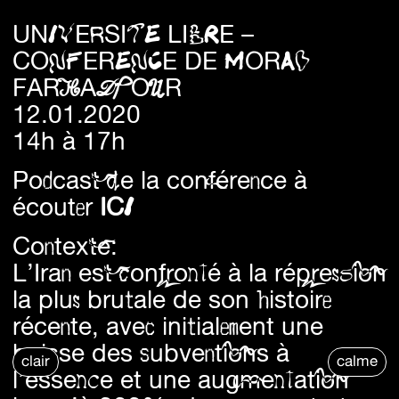
UNIVERSITE LIBRE –
CONFERENCE DE MORAD
FARHADPOUR
12.01.2020
14h à 17h
Podcast de la conférence à
écouter
ICI
Contexte:
L’Iran est confronté à la répression
la plus brutale de son histoire
récente, avec initialement une
baisse des subventions à
clair
calme
l’essence et une augmentation