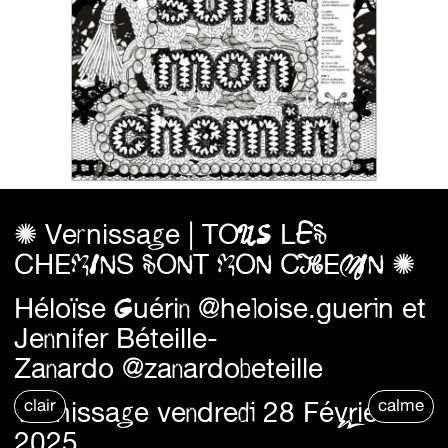
✺ Vernissage | TOUS LES
CHEMINS SONT MON CHEMIN ✺
Héloïse Guérin
@heloise.guerin
et
Jennifer Béteille-
Zanardo
@zanardobeteille
Vernissage vendredi 28 Février
clair
calme
2025