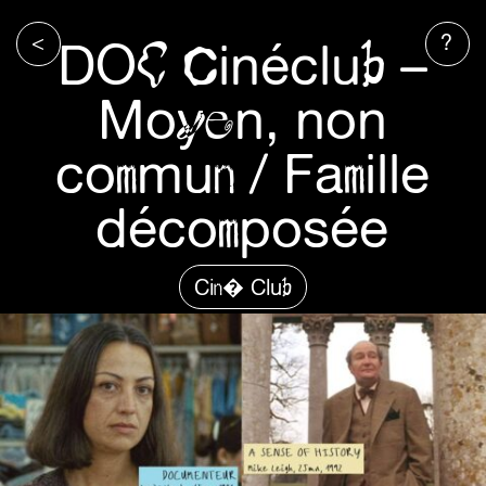
<
?
DOC Cinéclub –
Moyen, non
commun / Famille
décomposée
Cin� Club