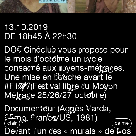
13.10.2019
DE 18h45 À 22h30
DOC Cinéclub vous propose pour
le mois d’octobre un cycle
consacré aux moyens-métrages.
Une mise en bouche avant le
#FliMM
(Festival libre du Moyen
Métrage 25/26/27 octobre)
Documenteur (Agnès Varda,
65mn, France/US, 1981)
clair
calme
Devant l’un des « murals » de Los