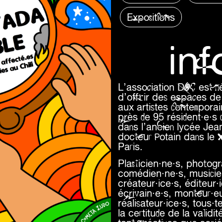
Expositions
in
L’association DOC est né
d’offrir des espaces de 
aux artistes contempora
près de 95 résident·e·s 
dans l’ancien lycée Je
docteur Potain dans le
Paris.
Plasticien·ne·s, photogr
comédien·ne·s, musicien·
créateur·ice·s, éditeur·
écrivain·e·s, monteur·e
réalisateur·ice·s, tous·t
la certitude de la valid