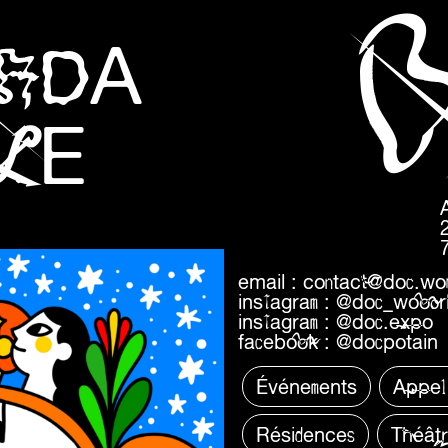
ADA
LE
email :
contact@doc.wo
instagram :
@doc_wooor
instagram :
@doc.expo
facebook :
@docpotain
Événements
Appel
Résidences
Théât