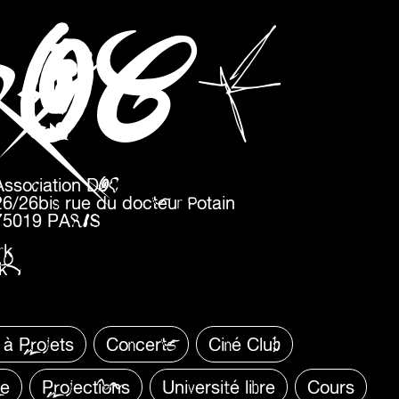
O
M
D
C
Association DOC
26/26bis rue du docteur Potain
75019 PARIS
rk
k
 à Projets
Concerts
Ciné Club
re
Projections
Université libre
Cours