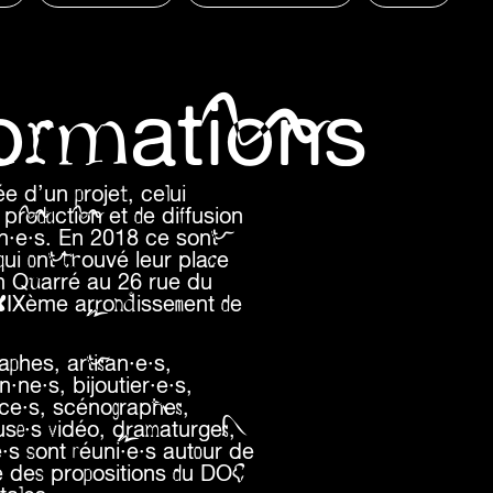
formations
e d’un projet, celui
production et de diffusion
in·e·s. En 2018 ce sont
qui ont trouvé leur place
an Quarré au 26 rue du
 XIXème arrondissement de
aphes, artisan·e·s,
ne·s, bijoutier·e·s,
ice·s, scénographes,
use·s vidéo, dramaturges,
e·s sont réuni·e·s autour de
ité des propositions du DOC