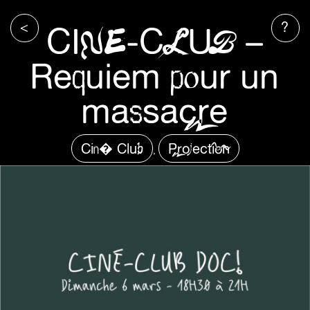
<
?
CINE-CLUB –
Requiem pour un
massacre
Cin� Club
Projection
,