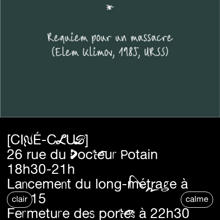
[CINÉ-CLUB]
26 rue du Docteur Potain
18h30-21h
Lancement du long-métrage à
19h15
clair
calme
Fermeture des portes à 22h30