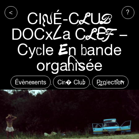
<
?
CINÉ-CLUB
DOCxLa CLEF –
Cycle En bande
organisée
Évènements
Cin� Club
Projection
,
,