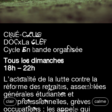
CINÉ-CLUB
DOCxLa CLEF
Cycle En bande organisée
Tous les dimanches
18h – 22h
L’actualité de la lutte contre la
réforme des retraites, assemblées
générales étudiantes et
interprofessionnelles, grèves et
clair
calme
occupations : les appels qui