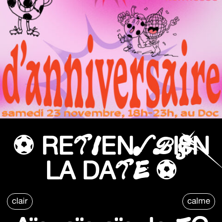
⚽️ RETIENS BIEN
LA DATE ⚽️
clair
calme