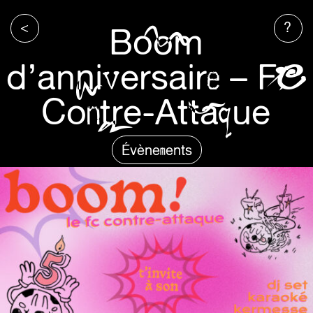
<
?
Boom
d’anniversaire – FC
Contre-Attaque
Évènements