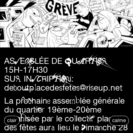
ASSEMBLÉE DE QUARTIER
15H-17H30
SUR INSCRIPTION:
deboutplacedesfetes@riseup.net
La prochaine assemblée générale
du quartier 19ème-20ème
organisée par le collectif place
clair
calme
des fêtes aura lieu le Dimanche 28